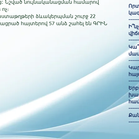
: Նշված նույնականացման համարով
Որտ
 ոչ։
կազ
ստաթղթերի ձևակերպման շուրջ 22
-----
րացրած հայտերով 57 անձ շահել են ԳՐԻՆ
Ի՞ն
վիճ
-----
Կա՞
մաս
-----
Կար
հայ
-----
Երբ
խաղ
համ
-----
Քան
-----