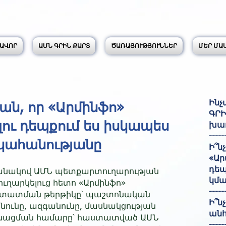
ԱՎՈՐ
ԱՄՆ ԳՐԻՆ ՔԱՐՏ
ԾԱՌԱՅՈՒԹՅՈՒՆՆԵՐ
ՄԵՐ ՄԱ
Ինչ
ան, որ «Արմինֆո»
ԳՐԻ
լու դեպքում ես իսկապես
խաղ
-----
կահանությանը
Ի՞ն
«Ար
դեպ
ղանակով ԱՄՆ պետքարտուղարության
կմա
ւղարկելուց հետո «Արմինֆո»
-----
աստատման թերթիկը՝ պաշտոնական
Ի՞ն
անունը, ազգանունը, մասնակցության
անհ
անացման համարը՝ հաստատված ԱՄՆ
-----