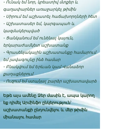
- Ունակ եմ նոր, կրեատիվ մտքեր և
գաղափարներ առաջարկել թիմին
- Սիրում եմ աշխատել հաճախորդների հետ
- Աշխատասեր եմ, կարգապահ և
կազմակերպված
- Ցանկանում եմ ունենալ կայուն,
երկարաժամկետ աշխատանք
- Գրասենյակային աշխատանքը համարում
եմ լավագույնը ինձ համար
- Բնակվում եմ Երևան կամ Վանաձոր
քաղաքներում
- Ուզում եմ ստանալ բարձր աշխատավարձ
Եթե այս ամենը Ձեր մասին է, ապա կարող
եք դիմել Արմինֆո ընկերություն՝
աշխատանքի ընդունվելու և մեր թիմին
միանալու համար
Ձեր մանրամասն CV-ն և ուղեկցող նամակը
ուղարկեք
info@arminfo.com
հասցեին։