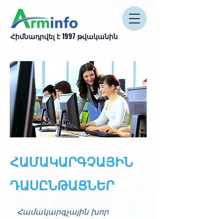
Հիմնադրվել է 1997 թվականին
ՀԱՄԱԿԱՐԳՉԱՅԻՆ
ԴԱՍԸՆԹԱՑՆԵՐ
Համակարգչային խոր