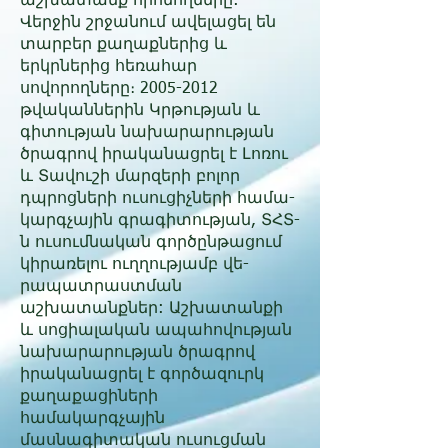
աշխա­տանք որոնող­ները:
Վերջին շրջանում ավելացել են
տարբեր քաղաքներից և
երկրներից հեռահար
սովորողները։
2005-2012
թվականներին Կրթության և
գիտության նախարարության
ծրագրով իրականացրել է Լոռու
և Տավուշի մարզերի բոլոր
դպրոցների ուսուցիչների համա­
կարգ­չա­յին գրագիտության, ՏՀՏ-
ն ուսում­նա­կան գործընթացում
կիրառելու ուղղությամբ վե­
րապատրաստման
աշխատանքներ: Աշխատանքի
և սոցիալական ապահովության
նախարարության ծրագրով
իրականացրել է գործազուրկ
քաղաքացիների
համակարգչային
մասնագիտական ուսուցման