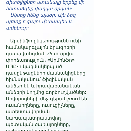
գիտելիքներ ստանալը երբեք մի
հետաձգեք վաղվա օրվան։
Սկսեք հենց այսօր։ Այն ձեզ
պետք է գալու մշտապես և
ամենուր։
Արմինֆո ընկերությունն ունի
համակարգչային ծրագրերի
դասավանդման 25 տարվա
փորձառություն։ «Արմինֆո»
ՍՊԸ-ի կազմակերպած
դասընթացների մասնակիցները
հիմնա­կա­նում ֆիզիկական
անձեր են և իրավաբանական
անձերի կողմից գոր­ծուղ­ված­ներ:
Սովորողների մեջ գերակշռում են
ուսանողները, ուսուցիչները,
ատեստա­վորման
նախապատրաստվող
պետական ծառայողները,