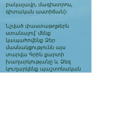
բակալավր, մագիստրոս,
գիտական աստիճան)։
Նշված փաստաթղթերն
ստանալով՝ մենք
կապահովենք Ձեր
մասնակցությունն այս
տարվա Գրին քարտի
խաղարկությանը և Ձեզ
կուղարկենք պաշտոնական
հաստատման թերթիկը,
որտեղ նշված կլինի Ձեր
մասնակցության կոդը։ Այդ
կոդը Ձեզ անհրաժեշտ կլինի
ստուգելու համար՝ արդյոք
շահել եք, թե ոչ։
Գրին քարտի
մասնակցության արժեքը