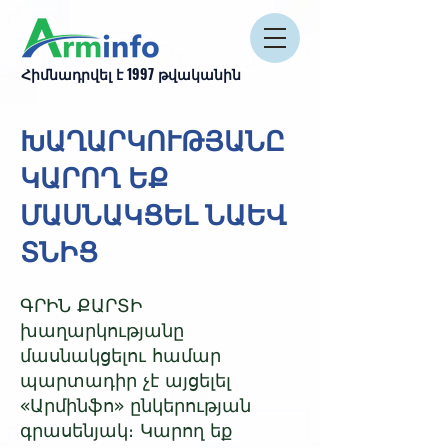
Հիմնադրվել է 1997 թվականին
ԽԱՂԱՐԿՈՒԹՅԱՆԸ
ԿԱՐՈՂ ԵՔ
ՄԱՍՆԱԿՑԵԼ ՆԱԵՎ
ՏՆԻՑ
ԳՐԻՆ ՔԱՐՏԻ
խաղարկությանը
մասնակցելու համար
պարտադիր չէ այցելել
«Արմինֆո» ընկերության
գրասենյակ։ Կարող եք