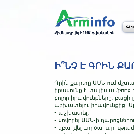
ԳԼԽ
Հիմնադրվել է 1997 թվականին
Ի՞ՆՉ Է ԳՐԻՆ Ք
Գրին քարտը ԱՄՆ-ում մշտ
իրավունք է տալիս ամբողջ
բոլոր իրավունքները, բաց
աշխատելու իրավունքից։ Ա
- աշխատել,
- սովորել ԱՄՆ-ի դպրոցներո
- զբաղվել գործարարությամ