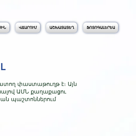
ՍԻՆ
ՎՃԱՐՈՒՄ
ԱՇԽԱՏԱՏԵՂ
ՖՈՏՈԳԱԼԵՐԵԱ
Լ
ատող փաստաթուղթ է։ Այն
ենալով ԱՄՆ քաղաքացու
ական պաշտոններում