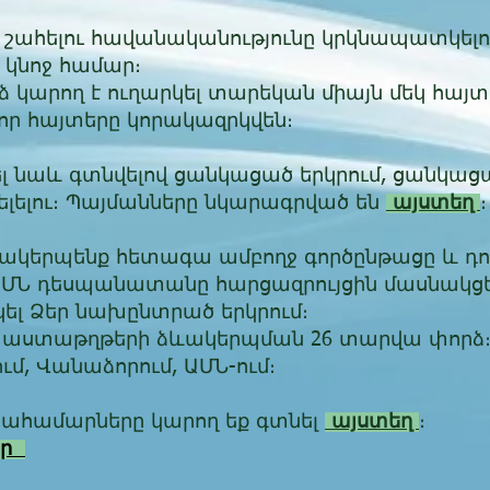
 շահելու հավանականությունը կրկնապատկելո
 կնոջ համար։
նձ կարող է ուղարկել տարեկան միայն մեկ հայտ
լոր հայտերը կորակազրկվեն։
լ նաև գտնվելով ցանկացած երկրում, ցանկացա
ելելու։ Պայմանները նկարագրված են
այստեղ
։
մակերպենք հետագա ամբողջ գործընթացը և դ
՝ ԱՄՆ դեսպանատանը հարցազրույցին մասնակցե
ել Ձեր նախընտրած երկրում։
փաստաթղթերի ձևակերպման 26 տարվա փորձ։ «
ւմ, Վանաձորում, ԱՄՆ-ում։
սահամարները կարող եք գտնել
այստեղ
։
եր