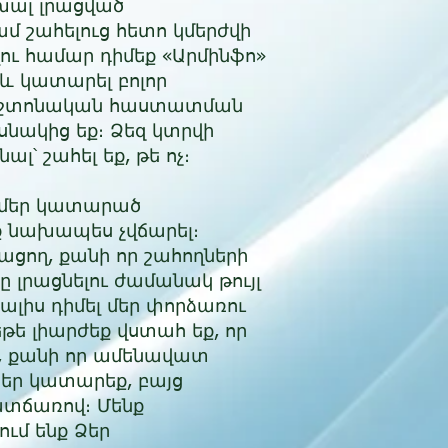
սխալ լրացված
մ շահելուց հետո կմերժվի
ու համար դիմեք «Արմինֆո»
 և կատարել բոլոր
 պաշտոնական հաստատման
ասնակից եք։ Ձեզ կտրվի
լ՝ շահել եք, թե ոչ։
յն մեր կատարած
ք նախապես չվճարել։
ցող, քանի որ շահողների
 լրացնելու ժամանակ թույլ
ալիս դիմել մեր փորձառու
եթե լիարժեք վստահ եք, որ
), քանի որ ամենավատ
եր կատարեք, բայց
ատճառով։ Մենք
ւմ ենք Ձեր