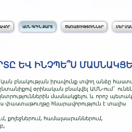
ԱՎՈՐ
ԱՄՆ ԳՐԻՆ ՔԱՐՏ
ԾԱՌԱՅՈՒԹՅՈՒՆՆԵՐ
ՄԵՐ ՄԱ
ԱՐՏԸ ԵՎ ԻՆՉՊԵ՞Ս ՄԱՍՆԱԿՑԵ
ական բնակության իրավունք տվող անձը հաստ
 ընտանիքով օրինական բնակվել ԱՄՆ-ում` ուն
ի ընտրություններին մասնակցելու և որոշ պետ
յս փաստաթուղթը հնարավորություն է տալիս
ւմ, քոլեջներում, համալսարաններում,
բ,