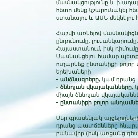
մասնակցությունը և խաղարկ
հետո մենք կշարունակել հ
ստանալու և ԱՄՆ մեկնելու
Հաշվի առնելով մասնակիցն
ընդունումը, լուսանկարո
Հայաստանում, իսկ դիմումը
Մասնակցելու համար պետք է
ուղարկեք ընտանիքի բոլոր
երեխաների
-
անձնագրերը
, կամ դրանց
-
ծննդյան
վկայականները
,
միայն ծննդյան վկայականնե
-
ընտանիքի բոլոր անդամնե
​Մեր գրասենյակ այցելողնե
դրանց պատճենները հնարավ
բանավոր (իսկ առցանց դեպ