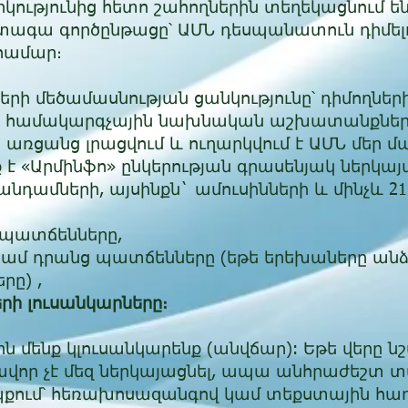
ությունից հետո շահողներին տեղեկացնում են
ետագա գործընթացը՝ ԱՄՆ դեսպանատուն դիմել
 համար։
երի մեծամասնության ցանկությունը՝ դիմողն
ւմը, համակարգչային նախնական աշխատանքներ
 առցանց լրացվում և ուղարկվում է ԱՄՆ մեր մա
 «Արմինֆո» ընկերության գրասենյակ ներկայա
 անդամների, այսինքն` ամուսինների և մինչև 
 պատճենները,
 կամ դրանց պատճենները (եթե երեխաները անձ
րը) ,
րի լուսանկարները։
րին մենք կլուսանկարենք (անվճար): Եթե վեր
որ չէ մեզ ներկայացնել, ապա անհրաժեշտ տվ
քում՝ հեռախոսազանգով կամ տեքստային հաղո