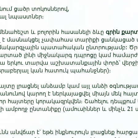
անում ցածր տոկոսներով,
նալ նպաստներ։
մենահեշտ և բոլորին հասանելի ձևը
գրին քար
ղ է մասնակցել չափահաս տարիքի ցանկացած ա
ամակարգչային պատահական ընտրությամբ: Ծրա
րտած լինի միջնակարգ դպրոցը կամ համարժ
նա երկու տարվա աշխատանքային փորձ՝ վերջի
րաբերյալ կան հատուկ պահանջներ)։
այտը լրացնել անձամբ կամ այլ անձի օգնությա
նունով կարող է ներկայացվել միայն մեկ հայտ
ոլոր հայտերը կորակազրկվեն։ Շահելու դեպքու
ղի ամբողջ ընտանիքը (ամուսիններ և մինչև 2
նն անվճար է՝ եթե ինքնուրույն լրացնեք հա