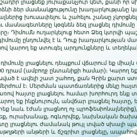
ւշադիր լրացնեք յուրաքանչյուր կետ, քանի որ 
րձնի ձեր մասնակցությունը խաղարկությանը կա
ներից խուսափելու և շահելու շանսը չկորցնել
ու մասնագետները կօգնեն ձեզ լրացնել դիմումը
ը։ Դիմումն ուղարկելուց հետո Ձեզ կտրվի
 դիմումը ընդունվել է և Դուք խաղարկության մ
վ կարող եք ստուգել արդյունքները և տեղեկանա
մ դիմումը լրացնելու դեպքում վճարում եք միա
 դրամ (ամբողջ ընտանիքի համար)։ Կարող ե
ած է ավելի շատ շահող, քան Գրին քարտ ստա
երժում է։ Մերժման պատճառներից մեկը հայտը
ռով հայտը լրացնելու համար խորհուրդ ենք տ
րող եք ինքնուրույն, անվճար լրացնել հայտը, 
ափեք նաև էժան լրացնող ոչ պրոֆեսիոնալներից
հեք, ուրախանաք, ոգևորվեք, նախնական ծախս
տը լրացնելու ժամանակ թույլ տված սխալի պ
ղթերի անթերի և ճշգրիտ լրացնելը, ապահովո