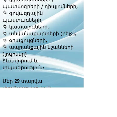
պատվոգրերի / դիպլոմների,
🌀 գովազդային
պաստառների,
🌀 կատալոգների,
🌀 անվանաքարտերի (բեյջ),
🌀 օրացույցների,
🌀 ապրանքային նշանների
(լոգոներ)
ձևավորում և
տպագրություն։
Մեր 29 տարվա
փորձառությունը և
նորարարական մտքի
համադրությունը հանգեցնում
է որակյալ ու բարձրաճաշակ
արդյունքի։